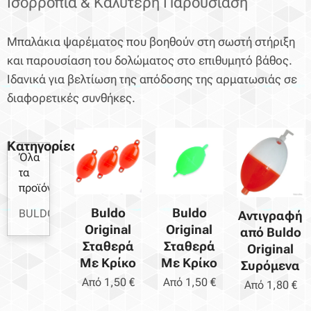
Ισορροπία & Καλύτερη Παρουσίαση
Μπαλάκια ψαρέματος που βοηθούν στη σωστή στήριξη
και παρουσίαση του δολώματος στο επιθυμητό βάθος.
Ιδανικά για βελτίωση της απόδοσης της αρματωσιάς σε
διαφορετικές συνθήκες.
Κατηγορίες
Όλα
τα
προϊόντα
Buldo
Buldo
BULDO
Αντιγραφή
Original
Original
από Buldo
Σταθερά
Σταθερά
Original
Με Κρίκο
Με Κρίκο
Συρόμενα
Από
1,50
€
Από
1,50
€
Από
1,80
€