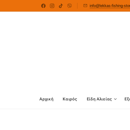
info@lekkas-fishing-st
Αρχική
Καιρός
Είδη Αλιείας
Εξ