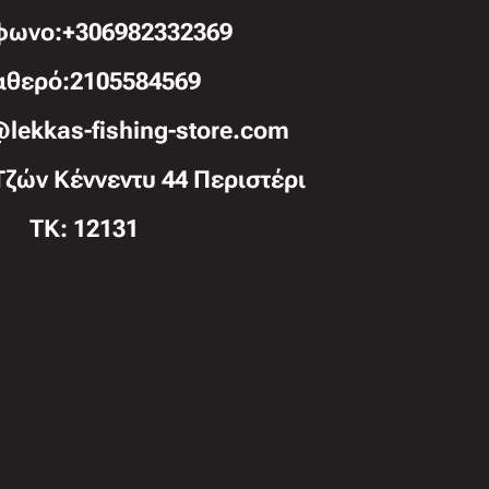
φωνo:+306982332369
αθερό:2105584569
@lekkas-fishing-store.com
Τζών Κέννεντυ 44 Περιστέρι
TK: 12131