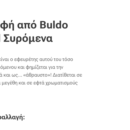
αφή από Buldo
l Συρόμενα
είναι ο εφευρέτης αυτού του τόσο
μενου και φημίζεται για την
ά και ως… «άθραυστο»! Διατίθεται σε
ά μεγέθη και σε εφτά χρωματισμούς
ραλλαγή: