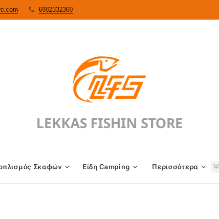
ore.com
6982332369
LEKKAS FISHIN STORE
oπλισμός Σκαφών
Είδη Camping
Περισσότερα