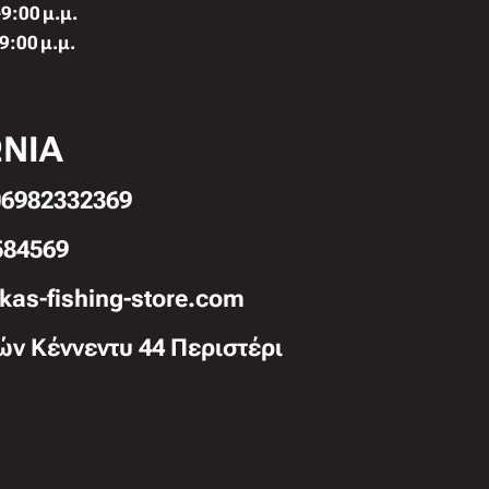
9:00 μ.μ.
9:00 μ.μ.
ΩΝΙΑ
6982332369
584569
kas-fishing-store.com
ών Κέννεντυ 44 Περιστέρι