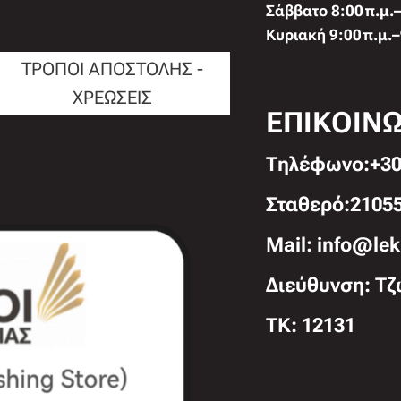
Σάββατο 8:00 π.μ.–
Κυριακή 9:00 π.μ.–
ΤΡΟΠΟΙ ΑΠΟΣΤΟΛΗΣ -
ΧΡΕΩΣΕΙΣ
ΕΠΙΚΟΙΝ
Τηλέφωνo:+30
Σταθερό:2105
Mail: info@lek
Διεύθυνση: Τζ
TK: 12131