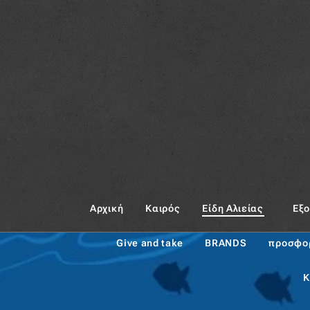
Αρχική
Καιρός
Είδη Αλιείας
Εξ
Give and take
BRANDS
προσφο
Κ