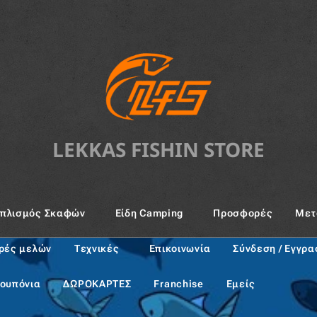
LEKKAS FISHIN STORE
oπλισμός Σκαφών
Είδη Camping
Προσφορές
Μετ
ρές μελών
Τεχνικές
Επικοινωνία
Σύνδεση / Εγγρ
ουπόνια
ΔΩΡΟΚΑΡΤΕΣ
Franchise
Εμείς