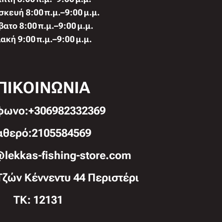
κευή 8:00 π.μ.–9:00 μ.μ.
ατο 8:00 π.μ.–9:00 μ.μ.
ακή 9:00 π.μ.–9:00 μ.μ.
ΠΙΚΟΙΝΩΝΙΑ
φωνo:+306982332369
αθερό:2105584569
@lekkas-fishing-store.com
Τζών Κέννεντυ 44 Περιστέρι
TK: 12131