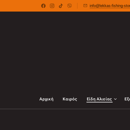
info@lekkas-fishing-st
Αρχική
Καιρός
Είδη Αλιείας
Εξ