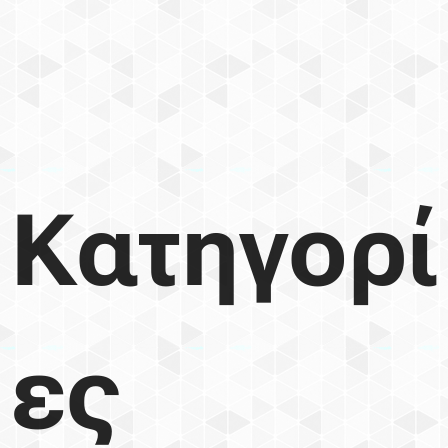
Κατηγορί
ες