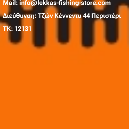
Mail: info@lekkas-fishing-store.com
Διεύθυνση: Τζών Κέννεντυ 44 Περιστέρι
TK: 12131