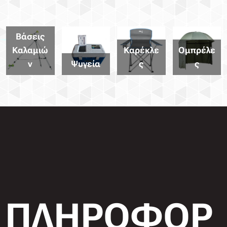
Βάσεις
Καλαμιώ
Καρέκλε
Ομπρέλε
ν
Ψυγεία
ς
ς
ΠΛΗΡΟΦΟΡ