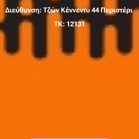
Διεύθυνση: Τζών Κέννεντυ 44 Περιστέρι
TK: 12131