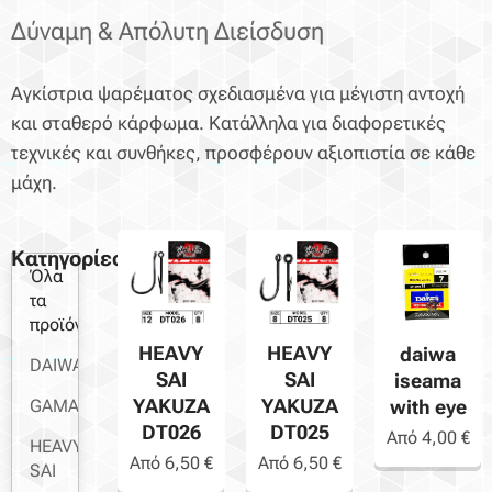
Δύναμη & Απόλυτη Διείσδυση
Αγκίστρια ψαρέματος σχεδιασμένα για μέγιστη αντοχή
και σταθερό κάρφωμα. Κατάλληλα για διαφορετικές
τεχνικές και συνθήκες, προσφέρουν αξιοπιστία σε κάθε
μάχη.
Κατηγορίες
Όλα
τα
προϊόντα
HEAVY
HEAVY
daiwa
DAIWA
SAI
SAI
iseama
YAKUZA
YAKUZA
with eye
GAMAKATSU
DT026
DT025
Από
4,00
€
HEAVY
Από
6,50
€
Από
6,50
€
SAI