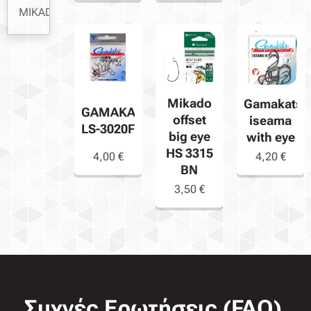
MIKADO
Mikado
Gamakatsu
GAMAKATSU
offset
iseama
LS-3020F
big eye
with eye
HS 3315
4,00
€
4,20
€
BN
3,50
€
Συχνές Ερωτήσεις (FAQ)