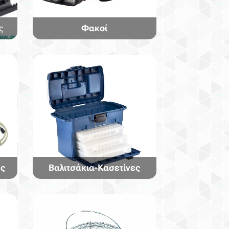
ς
Φακοί
ές
Βαλιτσάκια-Κασετίνες