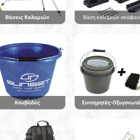
Βάσεις Καλαμιών
Βάση καλαμιών σκάφου
Κουβάδες
Συντηρητές-Οξυγονωτ