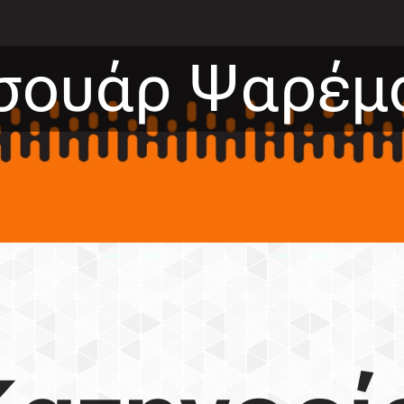
σουάρ Ψαρέμ