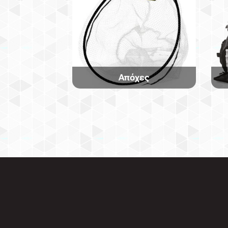
Απόχες