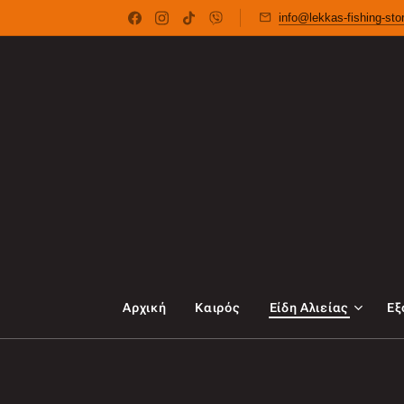
info@lekkas-fishing-st
Αρχική
Καιρός
Είδη Αλιείας
Εξ