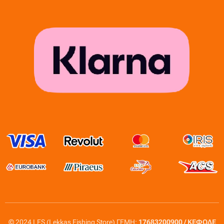
© 2024 LFS (Lekkas Fishing Store) ΓΕΜΗ:
17683200900 / ΚΕΦΟΔΕ