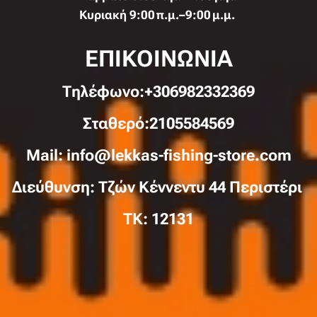
Κυριακή 9:00 π.μ.–9:00 μ.μ.
ΕΠΙΚΟΙΝΩΝΙΑ
Τηλέφωνo:+306982332369
Σταθερό:2105584569
Mail: info@lekkas-fishing-store.com
Διεύθυνση: Τζών Κέννεντυ 44 Περιστέρι
TK: 12131