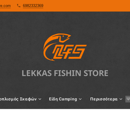
ore.com
6982332369
LEKKAS FISHIN STORE
oπλισμός Σκαφών
Είδη Camping
Περισσότερα