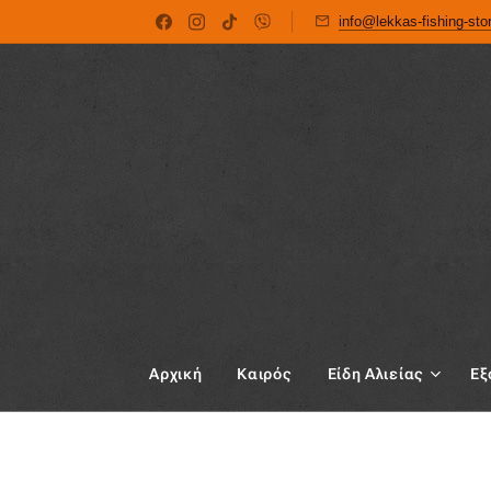
info@lekkas-fishing-st
Αρχική
Καιρός
Είδη Αλιείας
Εξ