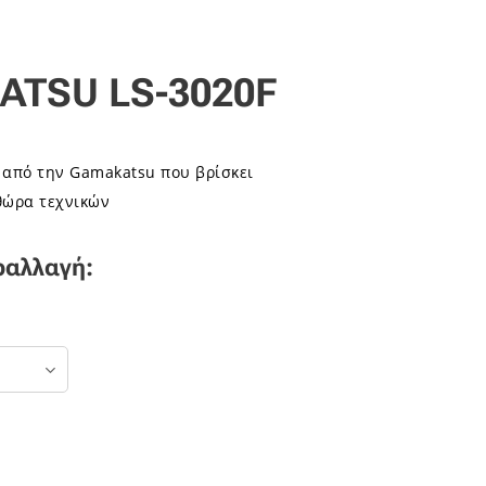
TSU LS-3020F
ι από την Gamakatsu που βρίσκει
θώρα τεχνικών
ραλλαγή: