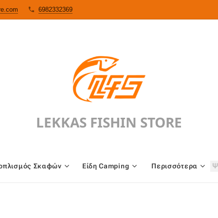
ore.com
6982332369
LEKKAS FISHIN STORE
oπλισμός Σκαφών
Είδη Camping
Περισσότερα