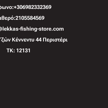
φωνo:+306982332369
αθερό:2105584569
@lekkas-fishing-store.com
Τζών Κέννεντυ 44 Περιστέρι
TK: 12131