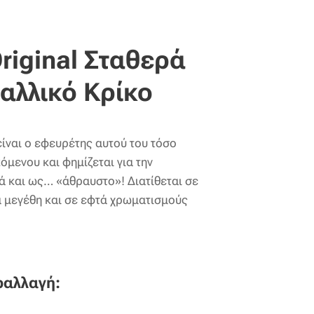
riginal Σταθερά
αλλικό Κρίκο
είναι ο εφευρέτης αυτού του τόσο
μενου και φημίζεται για την
ά και ως… «άθραυστο»! Διατίθεται σε
ά μεγέθη και σε εφτά χρωματισμούς
ραλλαγή: