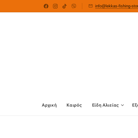
info@lekkas-fishing-st
Αρχική
Καιρός
Είδη Αλιείας
Εξ