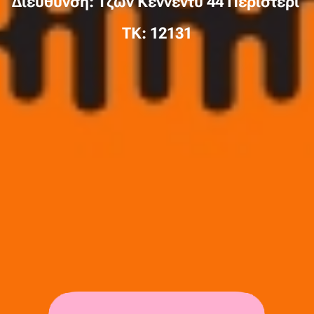
Διεύθυνση: Τζών Κέννεντυ 44 Περιστέρι
TK: 12131