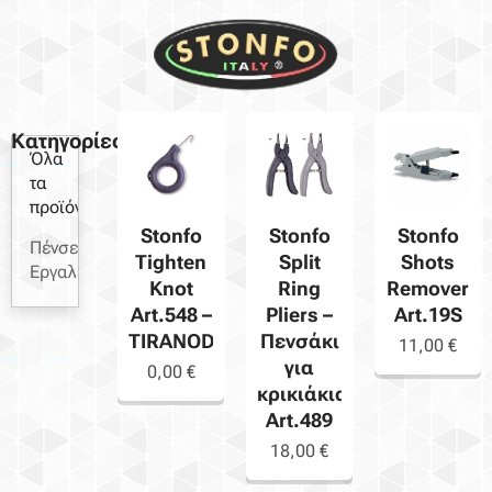
Κατηγορίες
Όλα
τα
προϊόντα
Stonfo
Stonfo
Stonfo
Πένσες-
Tighten
Split
Shots
Εργαλεία
Knot
Ring
Remover
Art.548 –
Pliers –
Art.19S
TIRANODO
Πενσάκι
11,00
€
για
0,00
€
κρικιάκια
Art.489
18,00
€