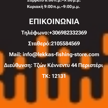
Σάββατο 8:00 π.μ.–9:00 μ.μ.
Κυριακή 9:00 π.μ.–9:00 μ.μ.
ΕΠΙΚΟΙΝΩΝΙΑ
Τηλέφωνo:+306982332369
Σταθερό:2105584569
Mail: info@lekkas-fishing-store.com
Διεύθυνση: Τζών Κέννεντυ 44 Περιστέρι
TK: 12131