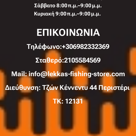
Σάββατο 8:00 π.μ.–9:00 μ.μ.
Κυριακή 9:00 π.μ.–9:00 μ.μ.
ΕΠΙΚΟΙΝΩΝΙΑ
Τηλέφωνo:+306982332369
Σταθερό:2105584569
Mail: info@lekkas-fishing-store.com
Διεύθυνση: Τζών Κέννεντυ 44 Περιστέρι
TK: 12131