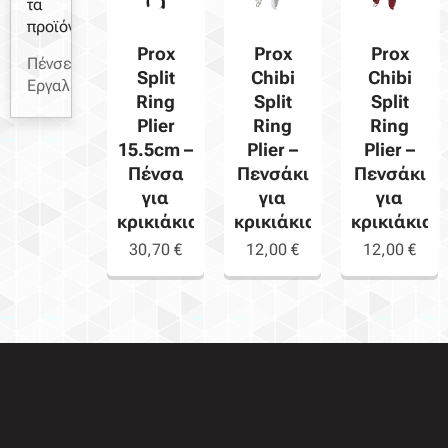
τα
προϊόντα
Prox
Prox
Prox
Πένσες-
Split
Chibi
Chibi
Εργαλεία
Ring
Split
Split
Plier
Ring
Ring
15.5cm –
Plier –
Plier –
Πένσα
Πενσάκι
Πενσάκι
για
για
για
κρικιάκια
κρικιάκια
κρικιάκια
30,70
€
12,00
€
12,00
€