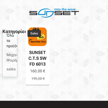
Κατηγορίες
Sales
Όλα
τα
προϊόντα
SUNSET
Μηχανισμοί
C.T.S SW
Ψαρέματος
FD 6013
sales
160,00
€
195,00
€