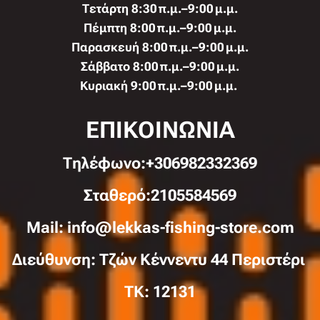
Τετάρτη 8:30 π.μ.–9:00 μ.μ.
Πέμπτη 8:00 π.μ.–9:00 μ.μ.
Παρασκευή 8:00 π.μ.–9:00 μ.μ.
Σάββατο 8:00 π.μ.–9:00 μ.μ.
Κυριακή 9:00 π.μ.–9:00 μ.μ.
ΕΠΙΚΟΙΝΩΝΙΑ
Τηλέφωνo:+306982332369
Σταθερό:2105584569
Mail: info@lekkas-fishing-store.com
Διεύθυνση: Τζών Κέννεντυ 44 Περιστέρι
TK: 12131