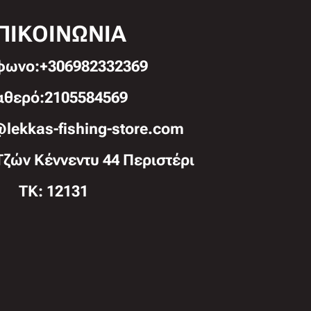
ΠΙΚΟΙΝΩΝΙΑ
φωνo:+306982332369
αθερό:2105584569
@lekkas-fishing-store.com
Τζών Κέννεντυ 44 Περιστέρι
TK: 12131