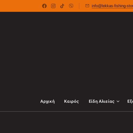
info@lekkas-fishing-st
Αρχική
Καιρός
Είδη Αλιείας
Εξ