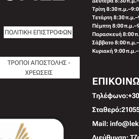
Δευτέρα 8:30 π.μ.–
Τρίτη 8:30 π.μ.–9:0
Τετάρτη 8:30 π.μ.–
Πέμπτη 8:00 π.μ.–9
ΠΟΛΙΤΙΚΗ ΕΠΙΣΤΡΟΦΩΝ
Παρασκευή 8:00 π.
Σάββατο 8:00 π.μ.–
Κυριακή 9:00 π.μ.–
ΤΡΟΠΟΙ ΑΠΟΣΤΟΛΗΣ -
ΧΡΕΩΣΕΙΣ
ΕΠΙΚΟΙΝ
Τηλέφωνo:+30
Σταθερό:2105
Mail: info@lek
Διεύθυνση: Τζ