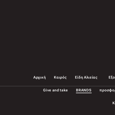
Αρχική
Καιρός
Είδη Αλιείας
Εξ
Give and take
BRANDS
προσφο
Κ