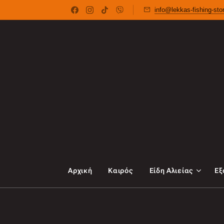
info@lekkas-fishing-st
Αρχική
Καιρός
Είδη Αλιείας
Εξ