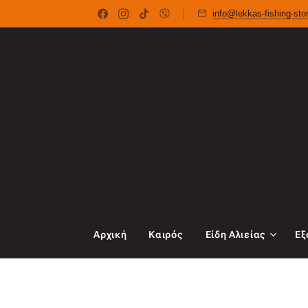
info@lekkas-fishing-st
Αρχική
Καιρός
Είδη Αλιείας
Εξ