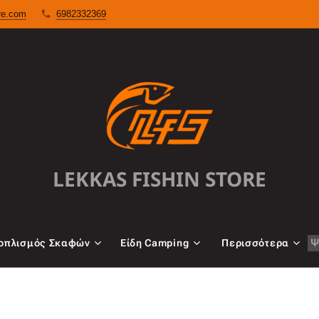
ore.com
6982332369
LEKKAS FISHIN STORE
oπλισμός Σκαφών
Είδη Camping
Περισσότερα