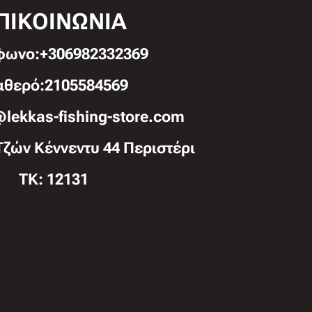
ΠΙΚΟΙΝΩΝΙΑ
φωνo:+306982332369
αθερό:2105584569
@lekkas-fishing-store.com
Τζών Κέννεντυ 44 Περιστέρι
TK: 12131