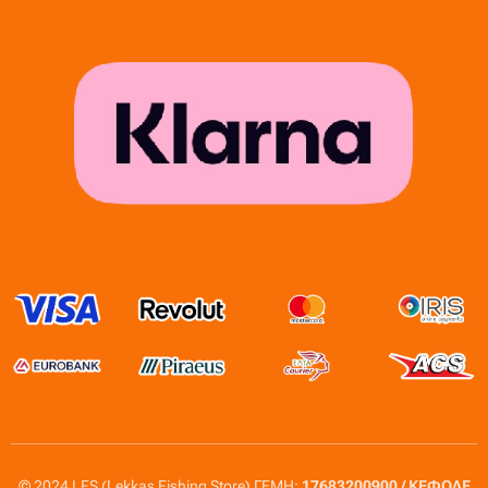
© 2024 LFS (Lekkas Fishing Store) ΓΕΜΗ:
17683200900 / ΚΕΦΟΔΕ