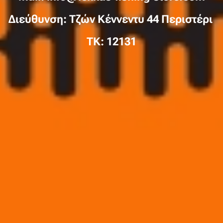
Διεύθυνση: Τζών Κέννεντυ 44 Περιστέρι
TK: 12131