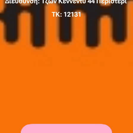
Διεύθυνση: Τζών Κέννεντυ 44 Περιστέρι
TK: 12131