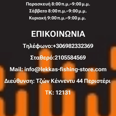
Παρασκευή 8:00 π.μ.–9:00 μ.μ.
Σάββατο 8:00 π.μ.–9:00 μ.μ.
Κυριακή 9:00 π.μ.–9:00 μ.μ.
ΕΠΙΚΟΙΝΩΝΙΑ
Τηλέφωνo:+306982332369
Σταθερό:2105584569
Mail: info@lekkas-fishing-store.com
Διεύθυνση: Τζών Κέννεντυ 44 Περιστέρι
TK: 12131