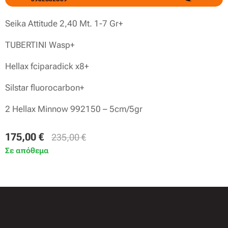
Seika Attitude 2,40 Mt. 1-7 Gr+
TUBERTINI Wasp+
Hellax fciparadick x8+
Silstar fluorocarbon+
2 Hellax Minnow 992150 – 5cm/5gr
175,00
€
235,00
€
Σε απόθεμα