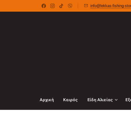
info@lekkas-fishing-st
Αρχική
Καιρός
Είδη Αλιείας
Εξ