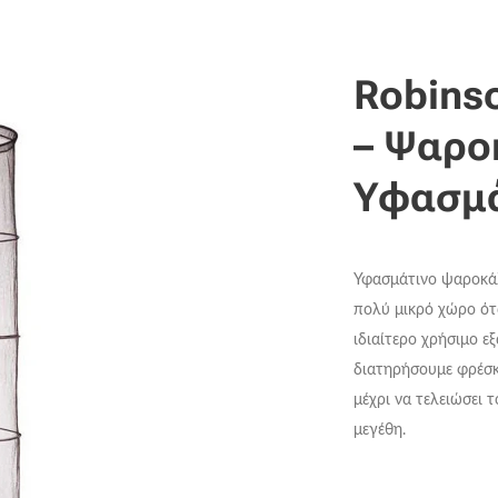
Robinso
– Ψαρο
Υφασμά
Υφασμάτινο ψαροκάλ
πολύ μικρό χώρο ότα
ιδιαίτερο χρήσιμο ε
διατηρήσουμε φρέσκ
μέχρι να τελειώσει 
μεγέθη.