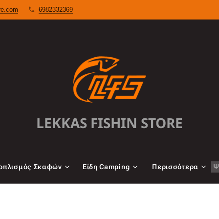
ore.com
6982332369
LEKKAS FISHIN STORE
oπλισμός Σκαφών
Είδη Camping
Περισσότερα