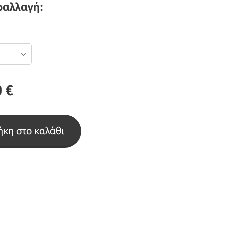
ραλλαγή:
0
€
κη στο καλάθι