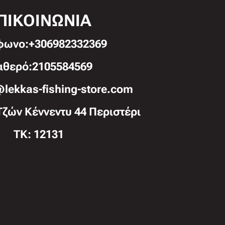
ΠΙΚΟΙΝΩΝΙΑ
φωνo:+306982332369
αθερό:2105584569
@lekkas-fishing-store.com
Τζών Κέννεντυ 44 Περιστέρι
TK: 12131