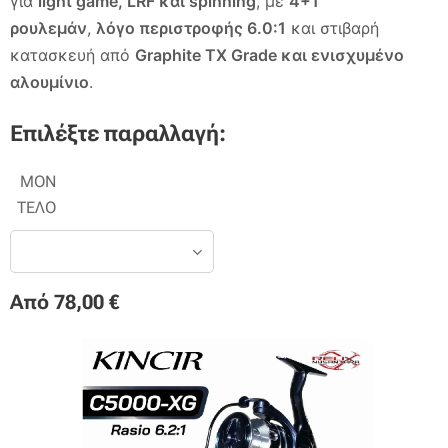
για
light game, LRF και spinning
, με
4+1
ρουλεμάν
,
λόγο περιστροφής 6.0:1
και στιβαρή
κατασκευή από
Graphite TX Grade και ενισχυμένο
αλουμίνιο
.
Επιλέξτε παραλλαγή:
ΜΟΝ
ΤΕΛΟ
Από
78,00
€