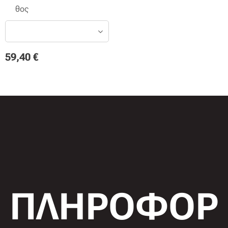
θος
59,40
€
ΠΛΗΡΟΦΟΡ