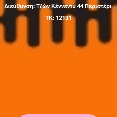
Διεύθυνση: Τζών Κέννεντυ 44 Περιστέρι
TK: 12131