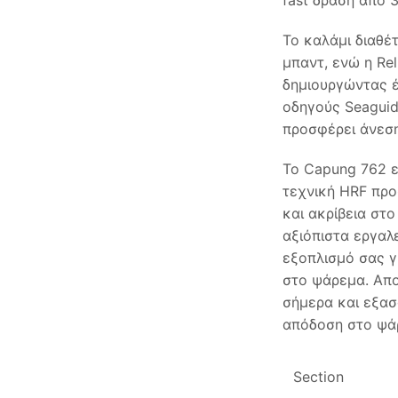
fast δράση από 
Το καλάμι διαθέτ
μπαντ, ενώ η Rel
δημιουργώντας 
οδηγούς Seaguid
προσφέρει άνεση
Το Capung 762 εί
τεχνική HRF προ
και ακρίβεια στο
αξιόπιστα εργαλ
εξοπλισμό σας γ
στο ψάρεμα. Απ
σήμερα και εξασ
απόδοση στο ψά
Section