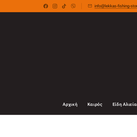
info@lekkas-fishing-st
Αρχική
Καιρός
Είδη Αλιεί