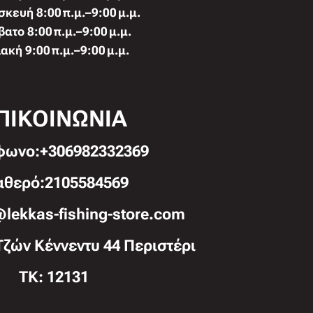
κευή 8:00 π.μ.–9:00 μ.μ.
ατο 8:00 π.μ.–9:00 μ.μ.
ακή 9:00 π.μ.–9:00 μ.μ.
ΠΙΚΟΙΝΩΝΙΑ
φωνo:+306982332369
αθερό:2105584569
@lekkas-fishing-store.com
Τζών Κέννεντυ 44 Περιστέρι
TK: 12131