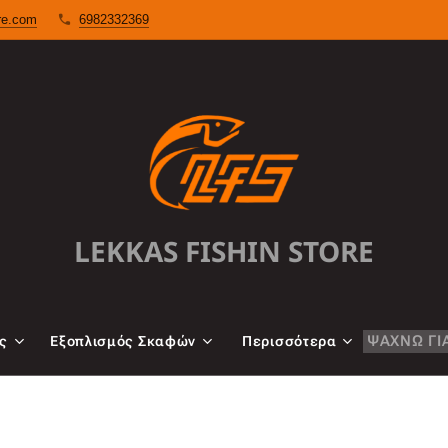
ore.com
6982332369
LEKKAS FISHIN STORE
ας
Εξoπλισμός Σκαφών
Περισσότερα