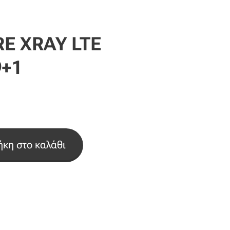
E XRAY LTE
9+1
κη στο καλάθι