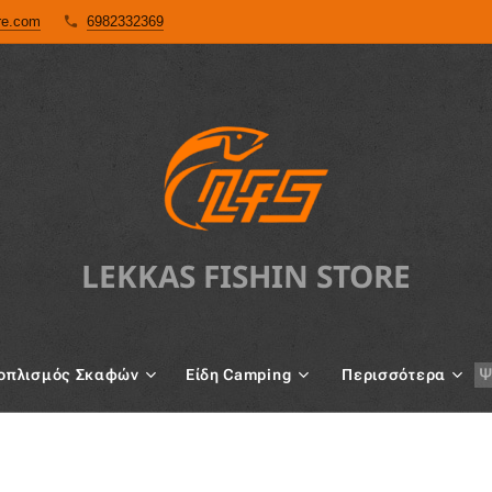
ore.com
6982332369
LEKKAS FISHIN STORE
oπλισμός Σκαφών
Είδη Camping
Περισσότερα