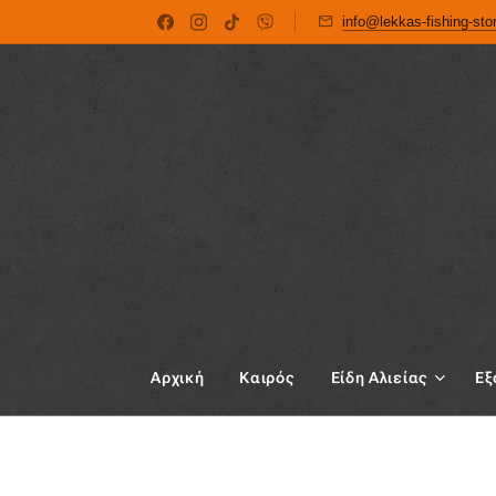
info@lekkas-fishing-st
Αρχική
Καιρός
Είδη Αλιείας
Εξ