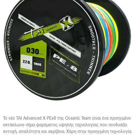
Το νέο TAI Advanced X PEx8 της Oceanic Team είναι ένα προηγμένο
οκτάκλωνο νήμα ψαρέματος υψηλής τεχνολογίας που συνδυάζει
αντοχή, απαλότητα και ακρίβεια. Χάρη στην προηγμένη τεχνολογία