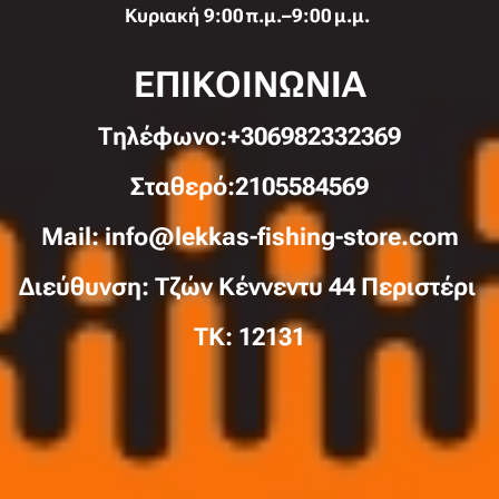
Κυριακή 9:00 π.μ.–9:00 μ.μ.
ΕΠΙΚΟΙΝΩΝΙΑ
Τηλέφωνo:+306982332369
Σταθερό:2105584569
Mail: info@lekkas-fishing-store.com
Διεύθυνση: Τζών Κέννεντυ 44 Περιστέρι
TK: 12131