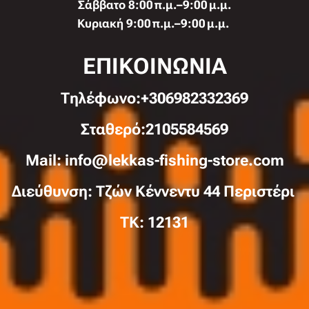
Σάββατο 8:00 π.μ.–9:00 μ.μ.
Κυριακή 9:00 π.μ.–9:00 μ.μ.
ΕΠΙΚΟΙΝΩΝΙΑ
Τηλέφωνo:+306982332369
Σταθερό:2105584569
Mail: info@lekkas-fishing-store.com
Διεύθυνση: Τζών Κέννεντυ 44 Περιστέρι
TK: 12131