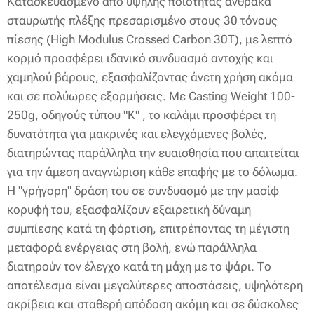
Κατασκευασμένο από υψηλής ποιότητας άνθρακα
σταυρωτής πλέξης πρεσαρισμένο στους 30 τόνους
πίεσης (High Modulus Crossed Carbon 30T), με λεπτό
κορμό προσφέρει ιδανικό συνδυασμό αντοχής και
χαμηλού βάρους, εξασφαλίζοντας άνετη χρήση ακόμα
και σε πολύωρες εξορμήσεις. Με Casting Weight 100-
250g, οδηγούς τύπου "Κ" , το καλάμι προσφέρει τη
δυνατότητα για μακρινές και ελεγχόμενες βολές,
διατηρώντας παράλληλα την ευαισθησία που απαιτείται
για την άμεση αναγνώριση κάθε επαφής με το δόλωμα.
Η "γρήγορη" δράση του σε συνδυασμό με την μασίφ
κορυφή του, εξασφαλίζουν εξαιρετική δύναμη
συμπίεσης κατά τη φόρτιση, επιτρέποντας τη μέγιστη
μεταφορά ενέργειας στη βολή, ενώ παράλληλα
διατηρούν τον έλεγχο κατά τη μάχη με το ψάρι. Το
αποτέλεσμα είναι μεγαλύτερες αποστάσεις, υψηλότερη
ακρίβεια και σταθερή απόδοση ακόμη και σε δύσκολες