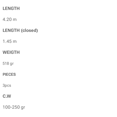
LENGTH
4.20 m
LENGTH (closed)
1.45 m
WEIGTH
518 gr
PIECES
3pcs
C.W
100-250 gr