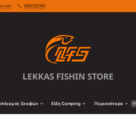
ore.com
6982332369
LEKKAS FISHIN STORE
oπλισμός Σκαφών
Είδη Camping
Περισσότερα