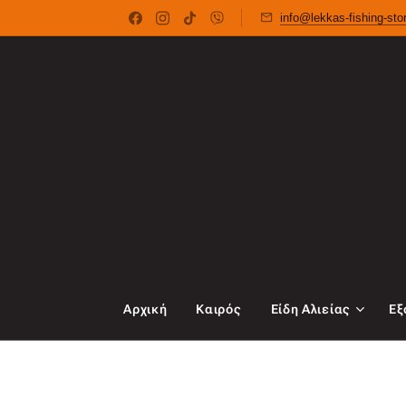
info@lekkas-fishing-st
Αρχική
Καιρός
Είδη Αλιείας
Εξ