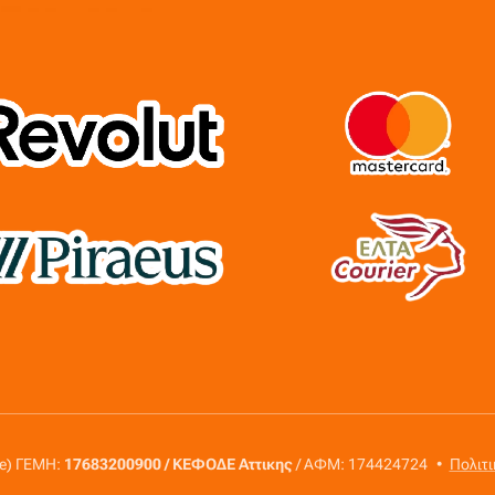
re) ΓΕΜΗ:
17683200900 / ΚΕΦΟΔΕ Αττικης
/ ΑΦΜ: 174424724
Πολιτ