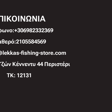
ΠΙΚΟΙΝΩΝΙΑ
φωνo:+306982332369
αθερό:2105584569
@lekkas-fishing-store.com
Τζών Κέννεντυ 44 Περιστέρι
TK: 12131