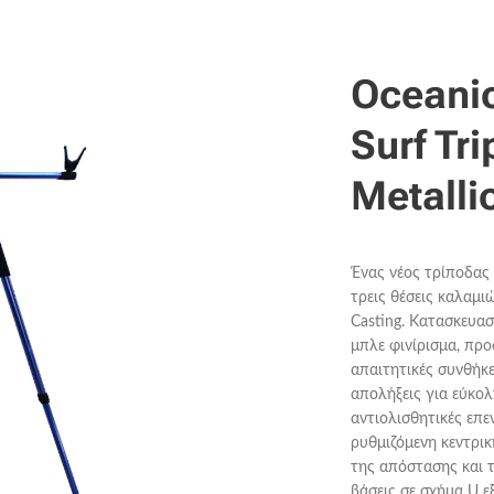
Oceani
Surf Tr
Metalli
Ένας νέος τρίποδας
τρεις θέσεις καλαμι
Casting. Κατασκευασ
μπλε φινίρισμα, προ
απαιτητικές συνθήκε
απολήξεις για εύκο
αντιολισθητικές επε
ρυθμιζόμενη κεντρι
της απόστασης και τ
βάσεις σε σχήμα U 