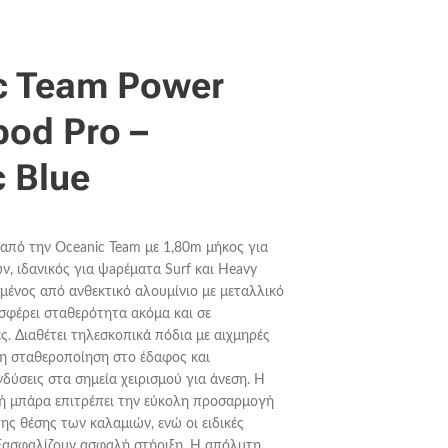
c Team Power
ipod Pro –
c Blue
 από την Oceanic Team με 1,80m μήκος για
ών, ιδανικός για ψaρέματα Surf και Heavy
μένος από ανθεκτικό αλουμίνιο με μεταλλικό
σφέρει σταθερότητα ακόμα και σε
ς. Διαθέτει τηλεσκοπικά πόδια με αιχμηρές
λη σταθεροποίηση στο έδαφος και
νδύσεις στα σημεία χειρισμού για άνεση. Η
κή μπάρα επιτρέπει την εύκολη προσαρμογή
ης θέσης των καλαμιών, ενώ οι ειδικές
εξασφαλίζουν ασφαλή στήριξη. Η απόλυτη