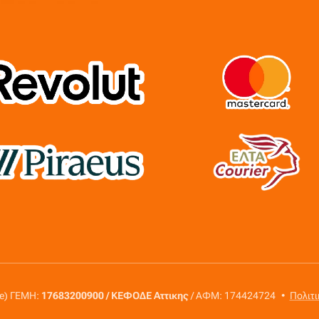
re) ΓΕΜΗ:
17683200900 / ΚΕΦΟΔΕ Αττικης
/ ΑΦΜ: 174424724
Πολιτ