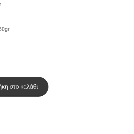
m
50gr
κη στο καλάθι