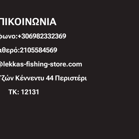
ΠΙΚΟΙΝΩΝΙΑ
φωνo:+306982332369
αθερό:2105584569
@lekkas-fishing-store.com
Τζών Κέννεντυ 44 Περιστέρι
TK: 12131