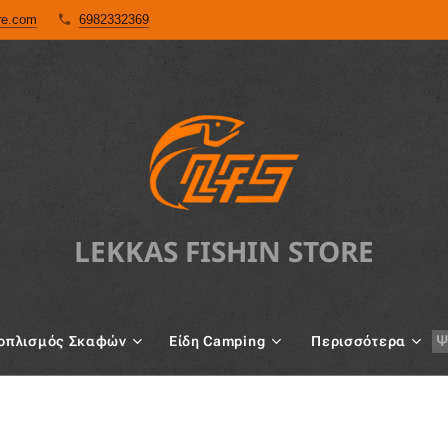
ore.com
6982332369
LEKKAS FISHIN STORE
oπλισμός Σκαφών
Είδη Camping
Περισσότερα