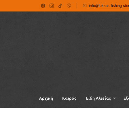
info@lekkas-fishing-st
Αρχική
Καιρός
Είδη Αλιείας
Εξ