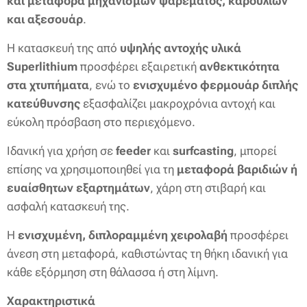
και μεταφορά μηχανισμών ψαρέματος, καρουλιών
και αξεσουάρ
.
Η κατασκευή της από
υψηλής αντοχής υλικά
Superlithium
προσφέρει εξαιρετική
ανθεκτικότητα
στα χτυπήματα
, ενώ το
ενισχυμένο φερμουάρ διπλής
κατεύθυνσης
εξασφαλίζει μακροχρόνια αντοχή και
εύκολη πρόσβαση στο περιεχόμενο.
Ιδανική για χρήση σε
feeder
και
surfcasting
, μπορεί
επίσης να χρησιμοποιηθεί για τη
μεταφορά βαριδιών ή
ευαίσθητων εξαρτημάτων
, χάρη στη στιβαρή και
ασφαλή κατασκευή της.
Η
ενισχυμένη, διπλοραμμένη χειρολαβή
προσφέρει
άνεση στη μεταφορά, καθιστώντας τη θήκη ιδανική για
κάθε εξόρμηση στη θάλασσα ή στη λίμνη.
Χαρακτηριστικά