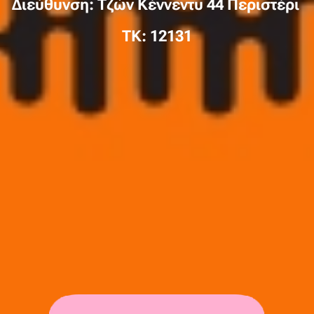
Διεύθυνση: Τζών Κέννεντυ 44 Περιστέρι
TK: 12131