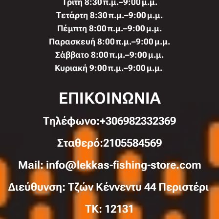
Τρίτη 8:30 π.μ.–9:00 μ.μ.
Τετάρτη 8:30 π.μ.–9:00 μ.μ.
Πέμπτη 8:00 π.μ.–9:00 μ.μ.
Παρασκευή 8:00 π.μ.–9:00 μ.μ.
Σάββατο 8:00 π.μ.–9:00 μ.μ.
Κυριακή 9:00 π.μ.–9:00 μ.μ.
ΕΠΙΚΟΙΝΩΝΙΑ
Τηλέφωνo:+306982332369
Σταθερό:2105584569
Mail: info@lekkas-fishing-store.com
Διεύθυνση: Τζών Κέννεντυ 44 Περιστέρι
TK: 12131