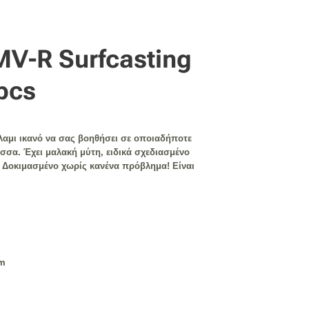
MV-R Surfcasting
pcs
αλαμι ικανό να σας βοηθήσει σε οποιαδήποτε
ασσα.
Έχει μαλακή μύτη,
ε
ιδικά σχεδιασμένο
Δοκιμασμένο χωρίς κανένα πρόβλημα!
Ε
ίναι
cm