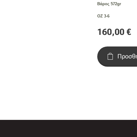
Βάρος 572gr
OZ 3-6
160,00
€
Προσθή