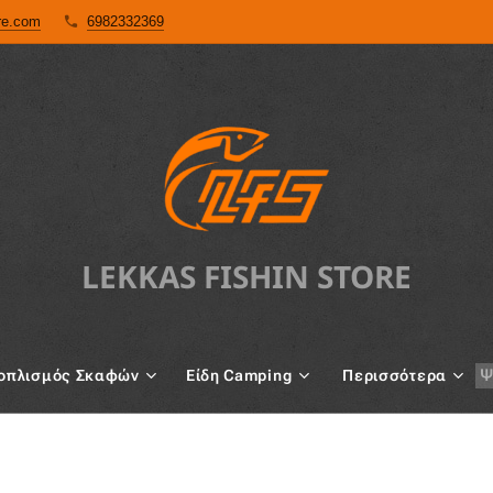
ore.com
6982332369
LEKKAS FISHIN STORE
oπλισμός Σκαφών
Είδη Camping
Περισσότερα