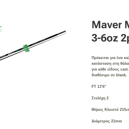
Maver 
3-6oz 2
Πρόκειται για ένα κ
κατάσταση στη θάλ
για κάθε είδους cast
.
διαθέσιμο
σε blank.
FT 13’6″
Στελέχη 2
Μήκος Κλειστό 215
Διάμετρος 21mm