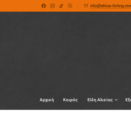
info@lekkas-fishing-st
Αρχική
Καιρός
Είδη Αλιείας
Εξ