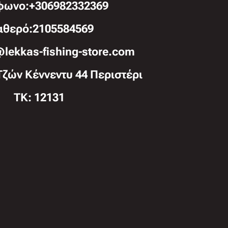
φωνo:+306982332369
αθερό:2105584569
@lekkas-fishing-store.com
Τζών Κέννεντυ 44 Περιστέρι
TK: 12131