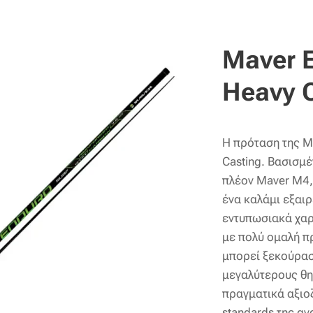
Maver 
Heavy 
Η πρόταση της Ma
Casting. Βασισμέ
πλέον Maver M4, 
ένα καλάμι εξαιρ
εντυπωσιακά χαρ
με πολύ ομαλή π
μπορεί ξεκούρασ
μεγαλύτερους θη
πραγματικά αξιο
standards της αγ