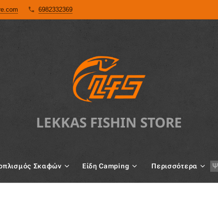
ore.com
6982332369
LEKKAS FISHIN STORE
oπλισμός Σκαφών
Είδη Camping
Περισσότερα