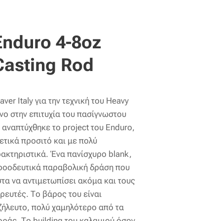
Enduro 4-8oz
Casting Rod
ver Italy για την τεχνική του Heavy
νο στην επιτυχία του πασίγνωστου
αναπτύχθηκε το project του Enduro,
ετικά προσιτό και με πολύ
ακτηριστικά. Ένα πανίσχυρο blank,
ροοδευτικά παραβολική δράση που
τα να αντιμετωπίσει ακόμα και τους
ρευτές. Το βάρος του είναι
ζήλευτο, πολύ χαμηλότερο από τα
οράς. Το building του καλαμιού όσον