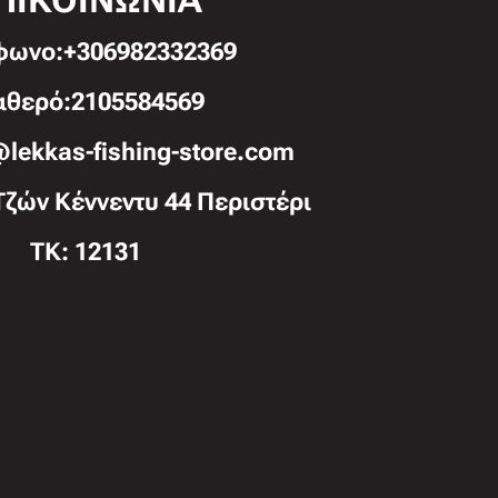
ΠΙΚΟΙΝΩΝΙΑ
φωνo:+306982332369
αθερό:2105584569
@lekkas-fishing-store.com
Τζών Κέννεντυ 44 Περιστέρι
TK: 12131