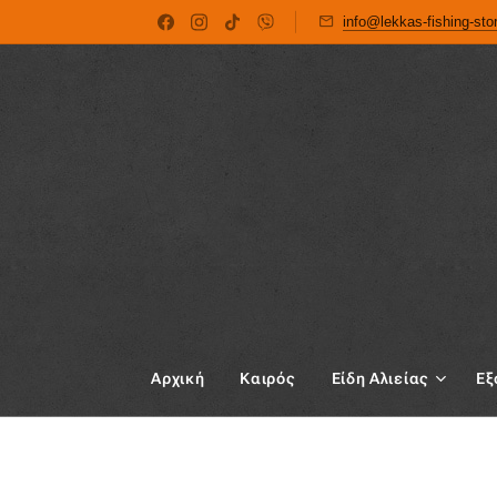
info@lekkas-fishing-st
Αρχική
Καιρός
Είδη Αλιείας
Εξ