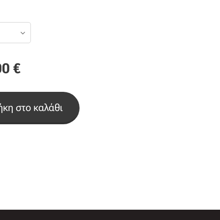
00
€
κη στο καλάθι