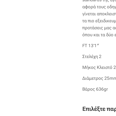
αφορά τους οδηγ
γίνεται αποκλεισ
τα πιο εξειδικευ
προτάσεις μας α
όπου και τα δύο ε
FT 13'1″
Στελέχη 2
Μήκος Κλειστό 
Διάμετρος 25m
Βάρος 636gr
Επιλέξτε πα