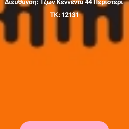
Διεύθυνση: Τζών Κέννεντυ 44 Περιστέρι
TK: 12131