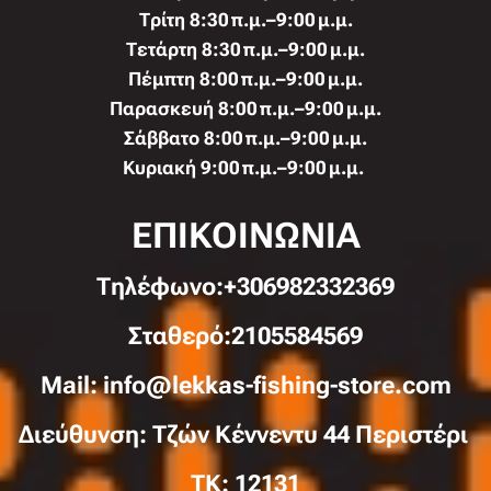
Τρίτη 8:30 π.μ.–9:00 μ.μ.
Τετάρτη 8:30 π.μ.–9:00 μ.μ.
Πέμπτη 8:00 π.μ.–9:00 μ.μ.
Παρασκευή 8:00 π.μ.–9:00 μ.μ.
Σάββατο 8:00 π.μ.–9:00 μ.μ.
Κυριακή 9:00 π.μ.–9:00 μ.μ.
ΕΠΙΚΟΙΝΩΝΙΑ
Τηλέφωνo:+306982332369
Σταθερό:2105584569
Mail: info@lekkas-fishing-store.com
Διεύθυνση: Τζών Κέννεντυ 44 Περιστέρι
TK: 12131