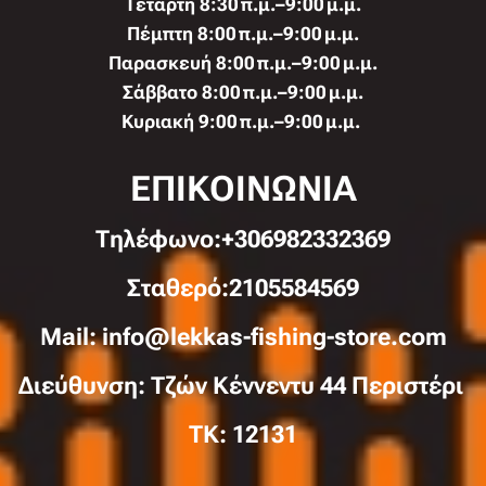
Τετάρτη 8:30 π.μ.–9:00 μ.μ.
Πέμπτη 8:00 π.μ.–9:00 μ.μ.
Παρασκευή 8:00 π.μ.–9:00 μ.μ.
Σάββατο 8:00 π.μ.–9:00 μ.μ.
Κυριακή 9:00 π.μ.–9:00 μ.μ.
ΕΠΙΚΟΙΝΩΝΙΑ
Τηλέφωνo:+306982332369
Σταθερό:2105584569
Mail: info@lekkas-fishing-store.com
Διεύθυνση: Τζών Κέννεντυ 44 Περιστέρι
TK: 12131