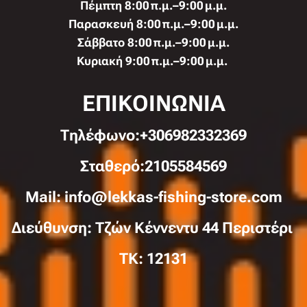
Πέμπτη 8:00 π.μ.–9:00 μ.μ.
Παρασκευή 8:00 π.μ.–9:00 μ.μ.
Σάββατο 8:00 π.μ.–9:00 μ.μ.
Κυριακή 9:00 π.μ.–9:00 μ.μ.
ΕΠΙΚΟΙΝΩΝΙΑ
Τηλέφωνo:+306982332369
Σταθερό:2105584569
Mail: info@lekkas-fishing-store.com
Διεύθυνση: Τζών Κέννεντυ 44 Περιστέρι
TK: 12131