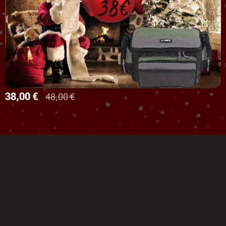
38,00
€
48,00
€