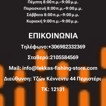
Πέμπτη 8:00 π.μ.–9:00 μ.μ.
Παρασκευή 8:00 π.μ.–9:00 μ.μ.
Σάββατο 8:00 π.μ.–9:00 μ.μ.
Κυριακή 9:00 π.μ.–9:00 μ.μ.
ΕΠΙΚΟΙΝΩΝΙΑ
Τηλέφωνo:+306982332369
Σταθερό:2105584569
Mail: info@lekkas-fishing-store.com
Διεύθυνση: Τζών Κέννεντυ 44 Περιστέρι
TK: 12131