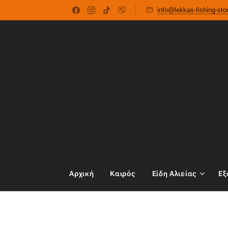
info@lekkas-fishing-st
Αρχική
Καιρός
Είδη Αλιείας
Εξ