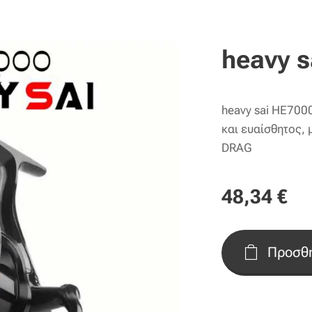
heavy s
heavy sai HE700
και ευαίσθητος
DRAG
48,34
€
Προσθή