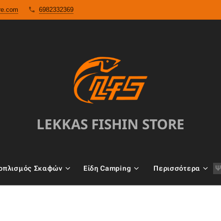
ore.com
6982332369
LEKKAS FISHIN STORE
oπλισμός Σκαφών
Είδη Camping
Περισσότερα