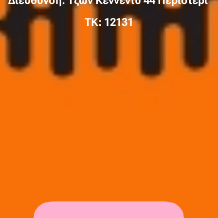
Διεύθυνση: Τζών Κέννεντυ 44 Περιστέρι
TK: 12131