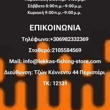
Σάββατο 8:00 π.μ.–9:00 μ.μ.
Κυριακή 9:00 π.μ.–9:00 μ.μ.
ΕΠΙΚΟΙΝΩΝΙΑ
Τηλέφωνo:+306982332369
Σταθερό:2105584569
Mail: info@lekkas-fishing-store.com
Διεύθυνση: Τζών Κέννεντυ 44 Περιστέρι
TK: 12131