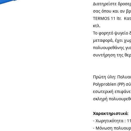
Διατηρείστε δροσερ
σας όπου και αν β
TERMOS 11 ltr. Κα
κτλ.
Το φορητό ψυγείο δ
μεταφορά, έχει χω
πολυουρεθάνης για
συντήρηση της θερ
Πρώτη ύλη: Πολυαι
Polyproblen (PP) σ
εσωτερική επιφάνε
σκληρή πολυουρεθά
Χαρακτηριστικά
:
- Χωρητικότητα : 1
- Μόνωση πολυουρ