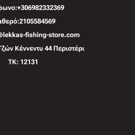
φωνo:+306982332369
αθερό:2105584569
@lekkas-fishing-store.com
Τζών Κέννεντυ 44 Περιστέρι
TK: 12131