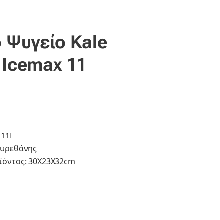
 Ψυγείο Kale
 Icemax 11
 11L
ουρεθάνης
οϊόντος: 30Χ23Χ32cm