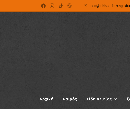
info@lekkas-fishing-st
Αρχική
Καιρός
Είδη Αλιείας
Εξ