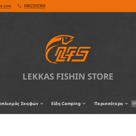
ore.com
6982332369
LEKKAS FISHIN STORE
oπλισμός Σκαφών
Είδη Camping
Περισσότερα