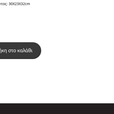
όντος: 30Χ23Χ32cm
κη στο καλάθι