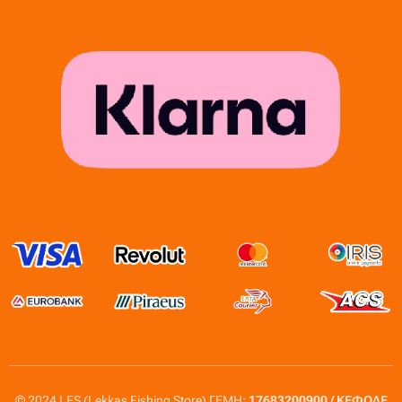
© 2024 LFS (Lekkas Fishing Store) ΓΕΜΗ:
17683200900 / ΚΕΦΟΔΕ